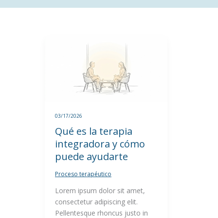
Qué
es
la
terapia
integradora
y
cómo
03/17/2026
puede
Qué es la terapia
ayudarte
integradora y cómo
puede ayudarte
Proceso terapéutico
Lorem ipsum dolor sit amet,
consectetur adipiscing elit.
Pellentesque rhoncus justo in