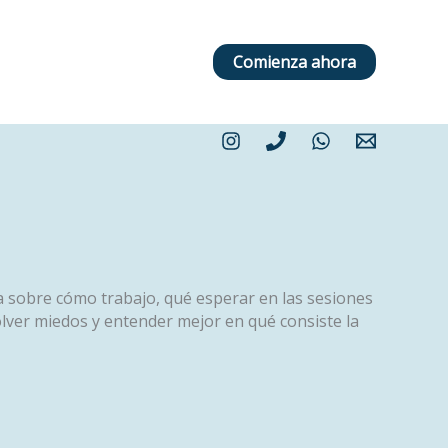
B
u
Comienza ahora
s
c
a
r
 sobre cómo trabajo, qué esperar en las sesiones
lver miedos y entender mejor en qué consiste la