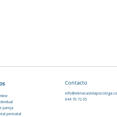
Contacto
ios
info@elenacastelapsicologa.c
nline
644 70 72 05
dividual
e pareja
tal perinatal